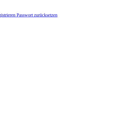
istrieren
Passwort zurücksetzen