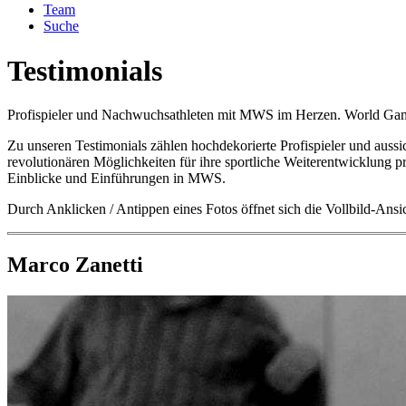
Team
Suche
Testimonials
Profispieler und Nachwuchsathleten mit MWS im Herzen. World Game
Zu unseren Testimonials zählen hochdekorierte Profispieler und aus
revolutionären Möglichkeiten für ihre sportliche Weiterentwicklung 
Einblicke und Einführungen in MWS.
Durch Anklicken / Antippen eines Fotos öffnet sich die Vollbild-Ansic
Marco Zanetti