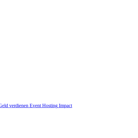
Geld verdienen
Event Hosting
Impact