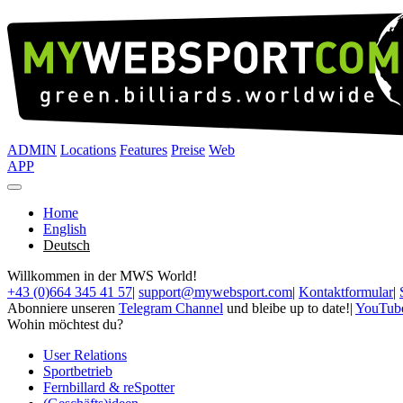
ADMIN
Locations
Features
Preise
Web
APP
Home
English
Deutsch
Willkommen in der MWS World!
+43 (0)664 345 41 57
|
support@mywebsport.com
|
Kontaktformular
|
Abonniere unseren
Telegram Channel
und bleibe up to date!
|
YouTub
Wohin möchtest du?
User Relations
Sportbetrieb
Fernbillard & reSpotter