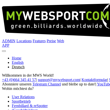
ADMIN
Locations
Features
Preise
Web
APP
Home
English
Deutsch
Willkommen in der MWS World!
+43 (0)664 345 41 57
|
support@mywebsport.com
|
Kontaktformular
|
Abonniere unseren
Telegram Channel
und bleibe up to date!
|
YouTub
Wohin möchtest du?
User Relations
Sportbetrieb
Fernbillard & reSpotter