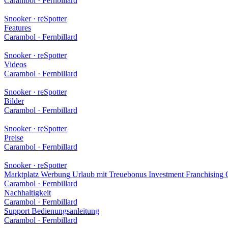
Carambol · Fernbillard
Snooker · reSpotter
Features
Carambol · Fernbillard
Snooker · reSpotter
Videos
Carambol · Fernbillard
Snooker · reSpotter
Bilder
Carambol · Fernbillard
Snooker · reSpotter
Preise
Carambol · Fernbillard
Snooker · reSpotter
Marktplatz
Werbung
Urlaub mit Treuebonus
Investment
Franchising
Carambol · Fernbillard
Nachhaltigkeit
Carambol · Fernbillard
Support
Bedienungsanleitung
Carambol · Fernbillard