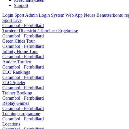
(Geschäfts)ideen
Support
Login Sport Admin
Login System Web App
Neues Benutzerkonto reg
Sport Live
Carambol · Fernbillard
Turniere Übersicht / Termine / Ergebnisse
Carambol · Fernbillard
Green Cities Tour
Carambol · Fernbillard
Infinity Home Tour
Carambol · Fernbillard
Andere Turniere
Carambol · Fernbillard
ELO Rankings
Carambol · Fernbillard
ELO Spieler
Carambol · Fernbillard
Trainer Booking
Carambol · Fernbillard
Replay Games
Carambol · Fernbillard
Trainingsprogramme
Carambol · Fernbillard
Locations