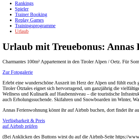
Rankings
Spieler
Trainer Booking
Replay Games
Trainingsprogramme
Urlaub
Urlaub mit Treuebonus: Annas 
Charmantes 100m² Appartement in den Tiroler Alpen / Oetz. Für Som
Zur Fotogalerie
Erlebt eine wunderschöne Auszeit im Herz der Alpen und fühlt euc
Tiroler Ötztales eignet sich hervorragend, um ganzjährig die vielfält
Wellness und Kulinarik auf Haubenniveau – die touristische Infrastrukt
auch Erholungssuchende. Skifahren und Snowboarden im Winter, Wand
Annas Ferienwohnung könnt ihr auf Airbnb buchen, dort findet ihr auc
Verfügbarkeit & Preis
auf
Airbnb
prüfen
(Bei Anklicken des Buttons wirst du auf die Airbnb-Seite
https://ww