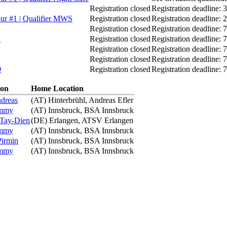
Registration closed
Registration deadline:
3
our #1 | Qualifier MWS
Registration closed
Registration deadline:
2
Registration closed
Registration deadline:
7
1
Registration closed
Registration deadline:
7
Registration closed
Registration deadline:
7
Registration closed
Registration deadline:
7
0
Registration closed
Registration deadline:
7
on
Home Location
ndreas
(AT) Hinterbrühl, Andreas Efler
immy
(AT) Innsbruck, BSA Innsbruck
 Tay-Dien
(DE) Erlangen, ATSV Erlangen
immy
(AT) Innsbruck, BSA Innsbruck
Pirmin
(AT) Innsbruck, BSA Innsbruck
immy
(AT) Innsbruck, BSA Innsbruck