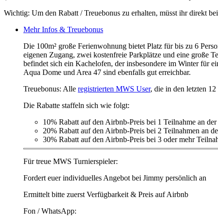
Wichtig:
Um den
Rabatt / Treuebonus
zu erhalten, müsst ihr
direkt b
Mehr Infos & Treuebonus
Die 100m² große Ferienwohnung bietet Platz für bis zu 6 Per
eigenen Zugang, zwei kostenfreie Parkplätze und eine große 
befindet sich ein Kachelofen, der insbesondere im Winter für
Aqua Dome und Area 47 sind ebenfalls gut erreichbar.
Treuebonus:
Alle
registrierten MWS User
, die in den letzten 
Die Rabatte staffeln sich wie folgt:
10% Rabatt auf den Airbnb-Preis
bei 1 Teilnahme an der
20% Rabatt auf den Airbnb-Preis
bei 2 Teilnahmen an de
30% Rabatt auf den Airbnb-Preis
bei 3 oder mehr Teilna
Für treue MWS Turnierspieler:
Fordert euer individuelles Angebot bei Jimmy persönlich an
Ermittelt
bitte zuerst
Verfügbarkeit & Preis auf Airbnb
Fon / WhatsApp: