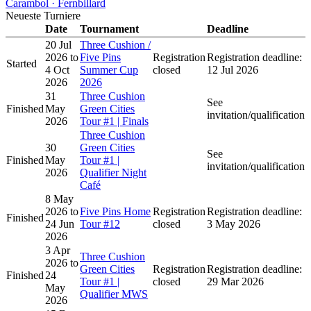
Carambol · Fernbillard
Neueste Turniere
Date
Tournament
Deadline
20 Jul
Three Cushion /
2026
to
Five Pins
Registration
Registration deadline:
Started
4 Oct
Summer Cup
closed
12 Jul 2026
2026
2026
31
Three Cushion
See
Finished
May
Green Cities
invitation/qualification
2026
Tour #1 | Finals
Three Cushion
30
Green Cities
See
Finished
May
Tour #1 |
invitation/qualification
2026
Qualifier Night
Café
8 May
2026
to
Five Pins Home
Registration
Registration deadline:
Finished
24 Jun
Tour #12
closed
3 May 2026
2026
3 Apr
Three Cushion
2026
to
Green Cities
Registration
Registration deadline:
Finished
24
Tour #1 |
closed
29 Mar 2026
May
Qualifier MWS
2026