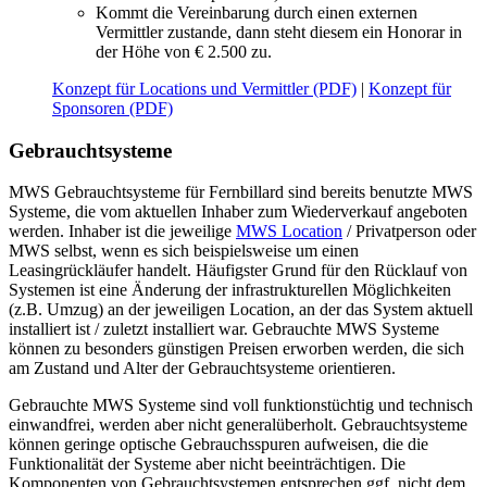
Kommt die Vereinbarung durch einen externen
Vermittler zustande, dann steht diesem ein Honorar in
der Höhe von € 2.500 zu.
Konzept für Locations und Vermittler (PDF)
|
Konzept für
Sponsoren (PDF)
Gebrauchtsysteme
MWS Gebrauchtsysteme für Fernbillard sind bereits benutzte MWS
Systeme, die vom aktuellen Inhaber zum Wiederverkauf angeboten
werden. Inhaber ist die jeweilige
MWS Location
/ Privatperson oder
MWS selbst, wenn es sich beispielsweise um einen
Leasingrückläufer handelt. Häufigster Grund für den Rücklauf von
Systemen ist eine Änderung der infrastrukturellen Möglichkeiten
(z.B. Umzug) an der jeweiligen Location, an der das System aktuell
installiert ist / zuletzt installiert war. Gebrauchte MWS Systeme
können zu besonders günstigen Preisen erworben werden, die sich
am Zustand und Alter der Gebrauchtsysteme orientieren.
Gebrauchte MWS Systeme sind voll funktionstüchtig und technisch
einwandfrei, werden aber nicht generalüberholt. Gebrauchtsysteme
können geringe optische Gebrauchsspuren aufweisen, die die
Funktionalität der Systeme aber nicht beeinträchtigen. Die
Komponenten von Gebrauchtsystemen entsprechen ggf. nicht dem