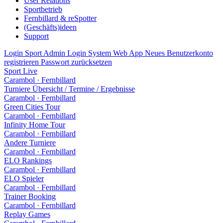
User Relations
Sportbetrieb
Fernbillard & reSpotter
(Geschäfts)ideen
Support
Login Sport Admin
Login System Web App
Neues Benutzerkonto
registrieren
Passwort zurücksetzen
Sport Live
Carambol · Fernbillard
Turniere Übersicht / Termine / Ergebnisse
Carambol · Fernbillard
Green Cities Tour
Carambol · Fernbillard
Infinity Home Tour
Carambol · Fernbillard
Andere Turniere
Carambol · Fernbillard
ELO Rankings
Carambol · Fernbillard
ELO Spieler
Carambol · Fernbillard
Trainer Booking
Carambol · Fernbillard
Replay Games