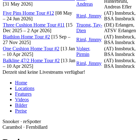
Hinterbrühl,
[31 May 2026]
Andreas
Andreas Efler
Five Pins Home Tour #12
[08 May
(AT) Innsbruck,
Riml, Jimmy
– 24 Jun 2026]
BSA Innsbruck
Three Cushion Home Tour #11
[15
Truong, Tay-
(DE) Erlangen,
Dec 2025 – 2 Apr 2026]
Dien
ATSV Erlangen
Biathlon Home Tour #2
[15 Sep –
(AT) Innsbruck,
Riml, Jimmy
27 Nov 2025]
BSA Innsbruck
One Cushion Home Tour #2
[13 Jan
Volger,
(AT) Innsbruck,
– 10 Apr 2025]
Pirmin
BSA Innsbruck
Balkline 47/2 Home Tour #2
[13 Jan
(AT) Innsbruck,
Riml, Jimmy
– 10 Apr 2025]
BSA Innsbruck
Derzeit sind keine Livestreams verfügbar!
Home
Locations
Features
Videos
Bilder
Preise
Snooker · reSpotter
Carambol · Fernbillard