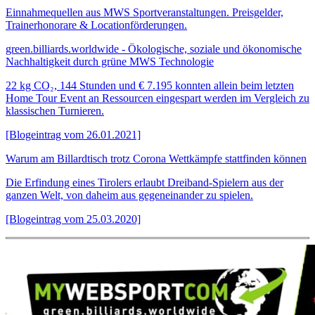
Einnahmequellen aus MWS Sportveranstaltungen. Preisgelder,
Trainerhonorare & Locationförderungen.
green.billiards.worldwide - Ökologische, soziale und ökonomische
Nachhaltigkeit durch grüne MWS Technologie
22 kg CO₂, 144 Stunden und € 7.195 konnten allein beim letzten
Home Tour Event an Ressourcen eingespart werden im Vergleich zu
klassischen Turnieren.
[Blogeintrag vom 26.01.2021]
Warum am Billardtisch trotz Corona Wettkämpfe stattfinden können
Die Erfindung eines Tirolers erlaubt Dreiband-Spielern aus der
ganzen Welt, von daheim aus gegeneinander zu spielen.
[Blogeintrag vom 25.03.2020]