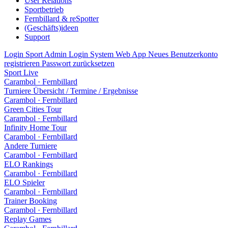
User Relations
Sportbetrieb
Fernbillard & reSpotter
(Geschäfts)ideen
Support
Login Sport Admin
Login System Web App
Neues Benutzerkonto
registrieren
Passwort zurücksetzen
Sport Live
Carambol · Fernbillard
Turniere Übersicht / Termine / Ergebnisse
Carambol · Fernbillard
Green Cities Tour
Carambol · Fernbillard
Infinity Home Tour
Carambol · Fernbillard
Andere Turniere
Carambol · Fernbillard
ELO Rankings
Carambol · Fernbillard
ELO Spieler
Carambol · Fernbillard
Trainer Booking
Carambol · Fernbillard
Replay Games