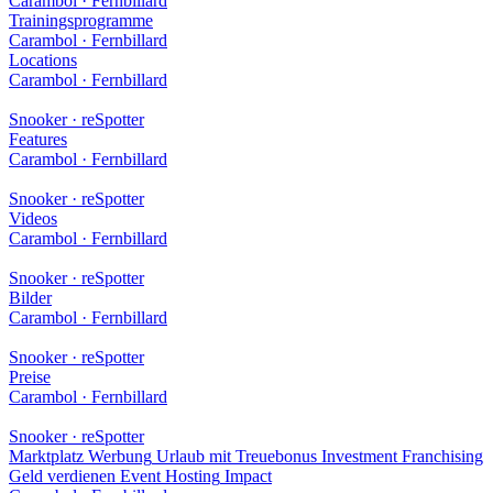
Carambol · Fernbillard
Trainingsprogramme
Carambol · Fernbillard
Locations
Carambol · Fernbillard
Snooker · reSpotter
Features
Carambol · Fernbillard
Snooker · reSpotter
Videos
Carambol · Fernbillard
Snooker · reSpotter
Bilder
Carambol · Fernbillard
Snooker · reSpotter
Preise
Carambol · Fernbillard
Snooker · reSpotter
Marktplatz
Werbung
Urlaub mit Treuebonus
Investment
Franchising
Geld verdienen
Event Hosting
Impact