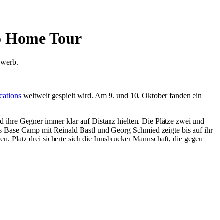
ro Home Tour
ewerb.
ations
weltweit gespielt wird. Am 9. und 10. Oktober fanden ein
 ihre Gegner immer klar auf Distanz hielten. Die Plätze zwei und
's Base Camp mit Reinald Bastl und Georg Schmied zeigte bis auf ihr
en. Platz drei sicherte sich die Innsbrucker Mannschaft, die gegen