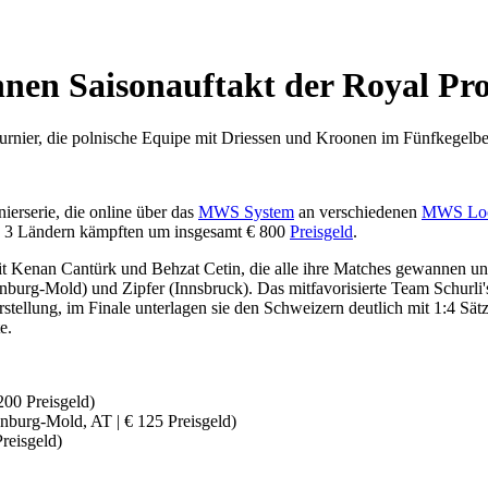
nnen Saisonauftakt der Royal P
urnier, die polnische Equipe mit Driessen und Kroonen im Fünfkegelb
ierserie, die online über das
MWS System
an verschiedenen
MWS Loc
us 3 Ländern kämpften um insgesamt € 800
Preisgeld
.
t Kenan Cantürk und Behzat Cetin, die alle ihre Matches gewannen und
nburg-Mold) und Zipfer (Innsbruck). Das mitfavorisierte Team Schurli
stellung, im Finale unterlagen sie den Schweizern deutlich mit 1:4 Sätz
e.
200 Preisgeld)
enburg-Mold, AT | € 125 Preisgeld)
reisgeld)