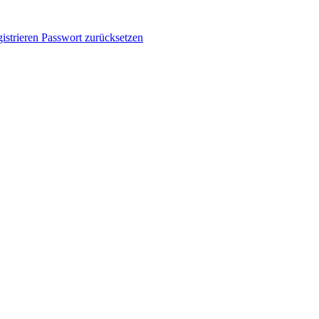
istrieren
Passwort zurücksetzen