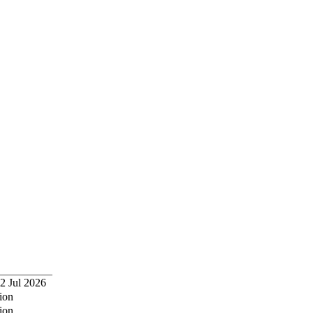
2 Jul 2026
tion
tion