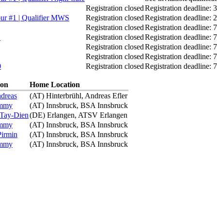
Registration closed
Registration deadline:
3
our #1 | Qualifier MWS
Registration closed
Registration deadline:
2
Registration closed
Registration deadline:
7
1
Registration closed
Registration deadline:
7
Registration closed
Registration deadline:
7
Registration closed
Registration deadline:
7
0
Registration closed
Registration deadline:
7
on
Home Location
ndreas
(AT) Hinterbrühl, Andreas Efler
immy
(AT) Innsbruck, BSA Innsbruck
 Tay-Dien
(DE) Erlangen, ATSV Erlangen
immy
(AT) Innsbruck, BSA Innsbruck
Pirmin
(AT) Innsbruck, BSA Innsbruck
immy
(AT) Innsbruck, BSA Innsbruck