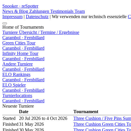
Snooker · reSpotter
News & Blog
Zahlungen
Testimonials
Team
Impressum
|
Datenschutz
| Wir verwenden nur technisch essenzielle
C
Home of Tournaments
Turniere Übersicht / Termine / Ergebnisse
Carambol · Fernbillard
Green Cities Tour
Carambol · Fernbillard
Infinity Home Tour
Carambol · Fernbillard
Andere Turniere
Carambol · Fernbillard
ELO Rankings
Carambol · Fernbillard
ELO Spieler
Carambol · Fernbillard
Turnierlocations
Carambol · Fernbillard
Neueste Turniere
Date
Tournament
Started
20 Jul 2026
to
4 Oct 2026
Three Cushion / Five Pins S
Finished
31 May 2026
Three Cushion Green Cities Tou
Finished
30 May 2026
Three Cushion Green Cities Tou