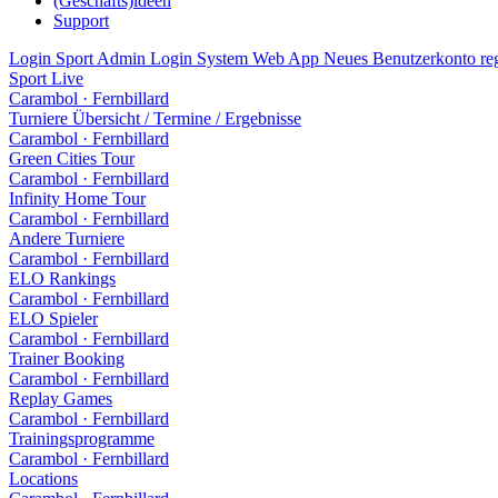
(Geschäfts)ideen
Support
Login Sport Admin
Login System Web App
Neues Benutzerkonto reg
Sport Live
Carambol · Fernbillard
Turniere Übersicht / Termine / Ergebnisse
Carambol · Fernbillard
Green Cities Tour
Carambol · Fernbillard
Infinity Home Tour
Carambol · Fernbillard
Andere Turniere
Carambol · Fernbillard
ELO Rankings
Carambol · Fernbillard
ELO Spieler
Carambol · Fernbillard
Trainer Booking
Carambol · Fernbillard
Replay Games
Carambol · Fernbillard
Trainingsprogramme
Carambol · Fernbillard
Locations