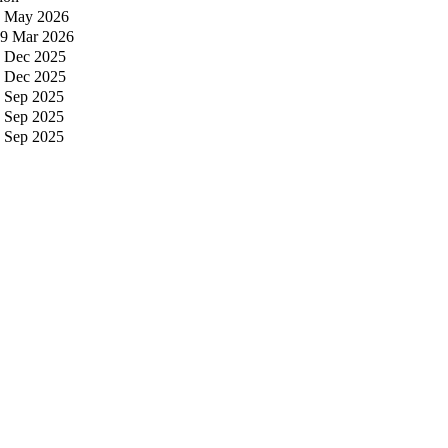
 May 2026
9 Mar 2026
 Dec 2025
 Dec 2025
 Sep 2025
 Sep 2025
 Sep 2025