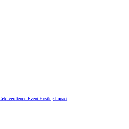
Geld verdienen
Event Hosting
Impact